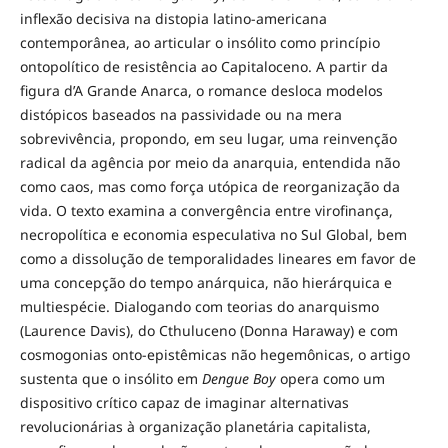
inflexão decisiva na distopia latino-americana
contemporânea, ao articular o insólito como princípio
ontopolítico de resistência ao Capitaloceno. A partir da
figura d’A Grande Anarca, o romance desloca modelos
distópicos baseados na passividade ou na mera
sobrevivência, propondo, em seu lugar, uma reinvenção
radical da agência por meio da anarquia, entendida não
como caos, mas como força utópica de reorganização da
vida. O texto examina a convergência entre virofinança,
necropolítica e economia especulativa no Sul Global, bem
como a dissolução de temporalidades lineares em favor de
uma concepção do tempo anárquica, não hierárquica e
multiespécie. Dialogando com teorias do anarquismo
(Laurence Davis), do Cthuluceno (Donna Haraway) e com
cosmogonias onto-epistêmicas não hegemônicas, o artigo
sustenta que o insólito em
Dengue Boy
opera como um
dispositivo crítico capaz de imaginar alternativas
revolucionárias à organização planetária capitalista,