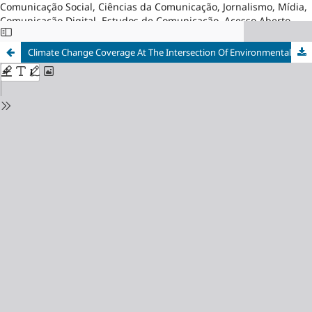
Comunicação Social, Ciências da Comunicação, Jornalismo, Mídia,
Comunicação Digital, Estudos de Comunicação, Acesso Aberto,
Brasil
Climate Change Coverage At The Intersection Of Environmental And Data Journalism