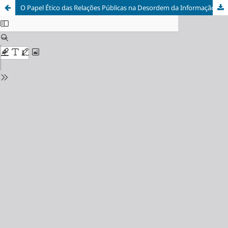
O Papel Ético das Relações Públicas na Desordem da Informação: um caminho para a descolonização do olhar