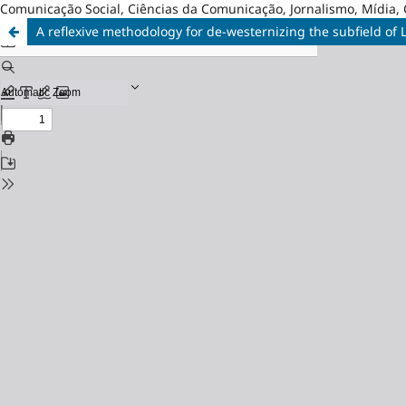
Comunicação Social, Ciências da Comunicação, Jornalismo, Mídia, 
A reflexive methodology for de-westernizing the subfield o