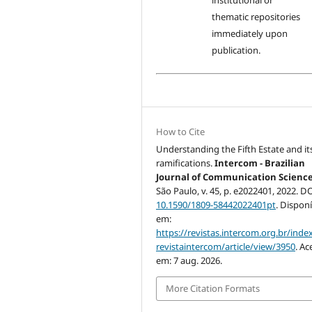
institutional or
thematic repositories
immediately upon
publication.
How to Cite
Understanding the Fifth Estate and it
ramifications.
Intercom - Brazilian
Journal of Communication Scienc
São Paulo, v. 45, p. e2022401, 2022. DO
10.1590/1809-58442022401pt
. Disponí
em:
https://revistas.intercom.org.br/inde
revistaintercom/article/view/3950
. Ac
em: 7 aug. 2026.
More Citation Formats