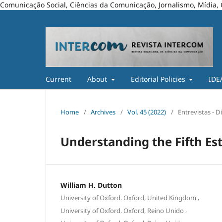
Comunicação Social, Ciências da Comunicação, Jornalismo, Mídia, 
Current
About
Editorial Policies
IDE
Home
/
Archives
/
Vol. 45 (2022)
/
Entrevistas - 
Understanding the Fifth Est
William H. Dutton
,
University of Oxford. Oxford, United Kingdom
,
University of Oxford. Oxford, Reino Unido