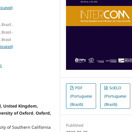
icated)
,
 Brazil
,
 Brasil
 Brasil
ticated)
t
PDF
SciELO
(Portuguese
(Portuguese
(Brazil))
(Brazil))
rd, United Kingdom,
ersity of Oxford. Oxford,
Published
ity of Southern California