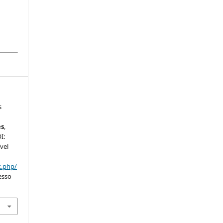
s
es
,
I:
vel
x.php/
esso