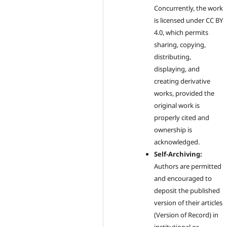
Concurrently, the work
is licensed under CC BY
4.0, which permits
sharing, copying,
distributing,
displaying, and
creating derivative
works, provided the
original work is
properly cited and
ownership is
acknowledged.
Self-Archiving:
Authors are permitted
and encouraged to
deposit the published
version of their articles
(Version of Record) in