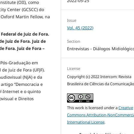
2022-05-25
nstitute (OII), como
city Center (GCSCC) do
Oxford Martin Fellow, na
Issue
Vol. 45 (2022)
 Federal de Juiz de Fora.
e Juiz de Fora. Juiz de
Section
de Fora. Juiz de Fora –
Entrevistas - Diálogos Midiológic
 Pós-Graduação em
License
e Juiz de Fora (UFJF).
Copyright (c) 2022 Intercom: Revista
udiovisual (NJA) e da
Brasileira de Ciências da Comunicaçã
 artigo “Democracia e
V-Internet e o quinto
ovisual e Direitos
This work is licensed under a
Creative
Commons Attribution-NonCommercia
International License
.