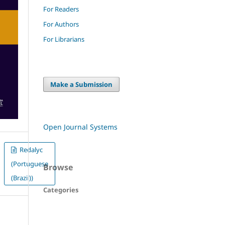
For Readers
For Authors
For Librarians
Make a Submission
Open Journal Systems
Redalyc
(Portuguese
Browse
(Brazil))
Categories