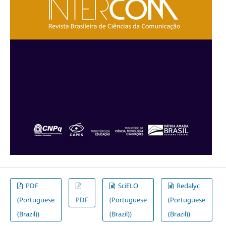
PDF
SciELO
Redalyc
(Portuguese
PDF
(Portuguese
(Portuguese
(Brazil))
(Brazil))
(Brazil))